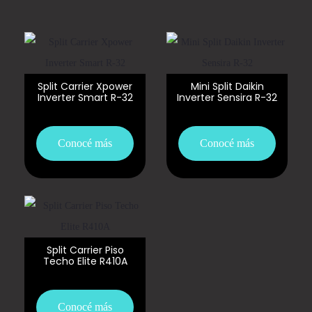
Split Carrier Xpower
Mini Split Daikin
Inverter Smart R-32
Inverter Sensira R-32
Conocé más
Conocé más
Split Carrier Piso
Techo Elite R410A
Conocé más