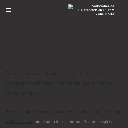
3 cuotas fijas con Galicia y Santander
Duis aute irure dolor in reprehenderit in
voluptate velit esse cillum dolore eu fugiat
nulla pariatur.
Excepteur sint occaecat cupidatat non proident, sunt in culpa qui
officia deserunt
mollit anim id est laborum. Sed ut perspiciatis